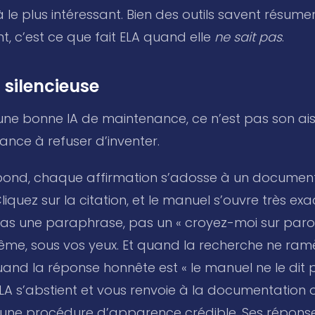
à le plus intéressant. Bien des outils savent résumer
nt, c’est ce que fait ELA quand elle
ne sait pas
.
 silencieuse
 une bonne IA de maintenance, ce n’est pas son ai
ance à refuser d’inventer.
ond, chaque affirmation s’adosse à un document
liquez sur la citation, et le manuel s’ouvre très e
pas une paraphrase, pas un « croyez-moi sur parol
ême, sous vos yeux. Et quand la recherche ne ram
uand la réponse honnête est « le manuel ne le dit 
ELA s’abstient et vous renvoie à la documentation of
er une procédure d’apparence crédible. Ses répons