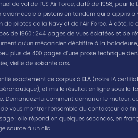
anuel de vol de l’US Air Force, daté de 1958, pour le
n avion-école à pistons en tandem qui a appris à 
 de pilotes de la Navy et de l’Air Force. À côté, le
ièces de 1960 : 244 pages de vues éclatées et de ré
ment qu’un mécanicien déchiffre à la baladeuse, 
peu plus de 400 pages d’une prose technique den
e, vieille de soixante ans.
onfié exactement ce corpus à
ELA
(notre IA certifi
ronautique), et mis le résultat en ligne sous la 
e. Demandez-lui comment démarrer le moteur, co
ou de vous montrer l’ensemble du contacteur de fi
issage : elle répond en quelques secondes, en fran
ge source à un clic.