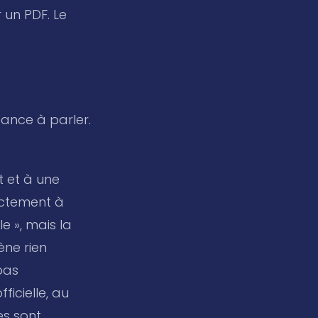
 un PDF. Le
sance à parler.
 et à une
xactement à
e », mais la
ène rien
pas
ficielle, au
es sont