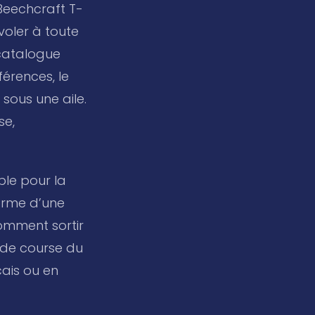
 Beechcraft T-
voler à toute
 catalogue
férences, le
sous une aile.
se,
able pour la
forme d’une
mment sortir
n de course du
çais ou en