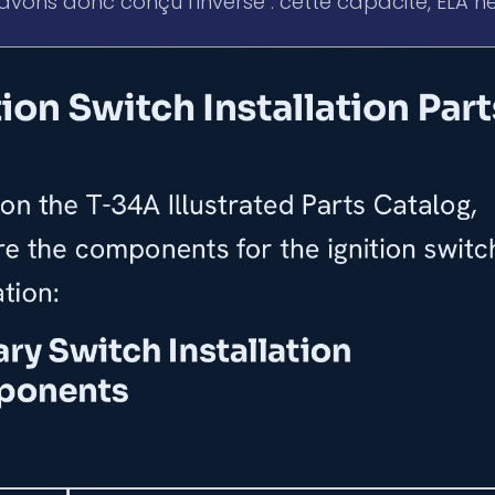
vons donc conçu l’inverse : cette capacité, ELA ne