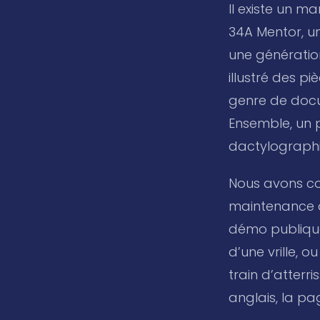
Il existe un m
34A Mentor, u
une génération
illustré des p
genre de docu
Ensemble, un 
dactylographié
Nous avons c
maintenance aé
démo publiqu
d’une vrille, 
train d’atterr
anglais, la pa