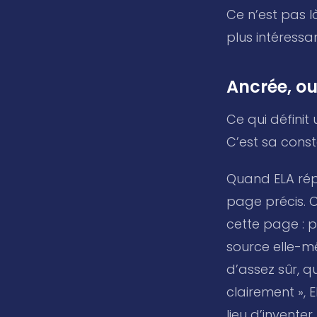
Ce n’est pas l
plus intéressa
Ancrée, ou
Ce qui définit
C’est sa const
Quand ELA rép
page précis. C
cette page : 
source elle-m
d’assez sûr, q
clairement », 
lieu d’invent