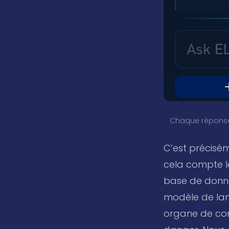
Chaque réponse s
C’est précisém
cela compte le
base de donnée
modèle de lan
organe de comm